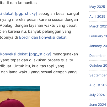
ibadi dan komunitas.
May 2025
si dekat
[pgp_sticky]
sebagian besar sangat
April 2025
i yang mereka pesan karena sesuai dengan
 Apalagi dengan layanan waktu yang cepat
March 202
Oleh karena itu, banyak pelanggan yang
February 2
topinya di
Bordir dan konveksi dekat
January 2
 konveksi dekat
[pgp_sticky]
menggunakan
December 
 yang tepat dan dilakukan proses quality
October 2
dibuat. Untuk itu, kualitas topi yang
a dan lama waktu yang sesuai dengan yang
September
August 20
July 2024
June 2024