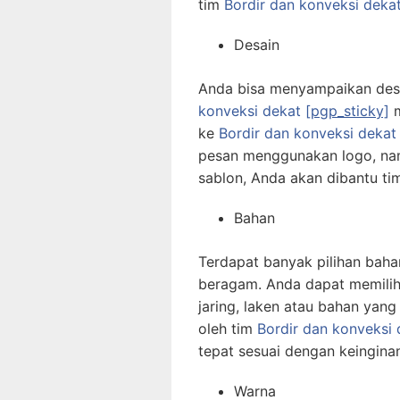
tim
Bordir dan konveksi deka
Desain
Anda bisa menyampaikan desa
konveksi dekat
[pgp_sticky]
m
ke
Bordir dan konveksi deka
pesan menggunakan logo, nama
sablon, Anda akan dibantu t
Bahan
Terdapat banyak pilihan bah
beragam. Anda dapat memilih 
jaring, laken atau bahan yang 
oleh tim
Bordir dan konveksi
tepat sesuai dengan keingina
Warna