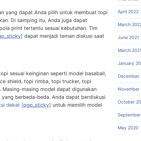
April 2022
an yang dapat Anda pilih untuk membuat topi
kan. Di samping itu, Anda juga dapat
March 202
la print tertentu sesuai kebutuhan. Tim
gp_sticky]
dapat menjadi teman diskusi saat
June 2021
March 202
January 2
i sesuai keinginan seperti model baseball,
December 
e shield, topi rimba, topi trucker, topi
a. Masing-masing model dapat digunakan
November
 yang berbeda-beda. Anda dapat berdiskusi
October 2
ksi dekat
[pgp_sticky]
untuk memilih model
September
May 2020