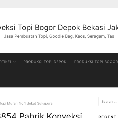
eksi Topi Bogor Depok Bekasi Ja
Jasa Pembuatan Topi, Goodie Bag, Kaos, Seragam, Tas
RTIKEL
PRODUKSI TOPI DEPOK
PRODUKSI TOPI BOGOR
S
Topi Murah No.1 dekat Sukapura
e
a
854 Pabrik Konveksi
r
RECENT