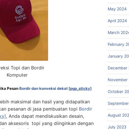
May 2024
April 2024
March 202
February 2
January 2
eksi Topi dan Bordir
December 
Komputer
November
tika Pesan
Bordir dan konveksi dekat
[pgp_sticky]
October 2
ebih maksimal dan hasil yang didapatkan
September
an pesanan di jasa pembuatan topi
Bordir
August 20
ky]
, Anda dapat mendiskusikan desain,
dan aksesoris topi yang diinginkan dengan
July 2023