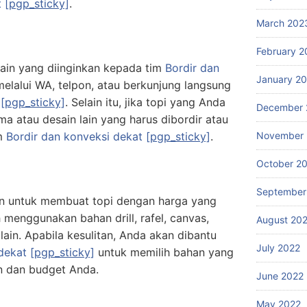
t
[pgp_sticky]
.
March 202
February 2
in yang diinginkan kepada tim
Bordir dan
January 2
elalui WA, telpon, atau berkunjung langsung
t
[pgp_sticky]
. Selain itu, jika topi yang Anda
December 
 atau desain lain yang harus dibordir atau
im
Bordir dan konveksi dekat
[pgp_sticky]
.
November 
October 2
September
an untuk membuat topi dengan harga yang
menggunakan bahan drill, rafel, canvas,
August 20
lain. Apabila kesulitan, Anda akan dibantu
July 2022
 dekat
[pgp_sticky]
untuk memilih bahan yang
n dan budget Anda.
June 2022
May 2022