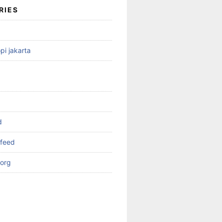
RIES
pi jakarta
d
feed
org