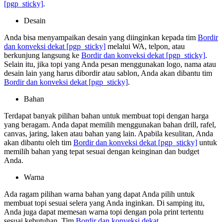
[pgp_sticky]
.
Desain
Anda bisa menyampaikan desain yang diinginkan kepada tim
Bordir
dan konveksi dekat
[pgp_sticky]
melalui WA, telpon, atau
berkunjung langsung ke
Bordir dan konveksi dekat
[pgp_sticky]
.
Selain itu, jika topi yang Anda pesan menggunakan logo, nama atau
desain lain yang harus dibordir atau sablon, Anda akan dibantu tim
Bordir dan konveksi dekat
[pgp_sticky]
.
Bahan
Terdapat banyak pilihan bahan untuk membuat topi dengan harga
yang beragam. Anda dapat memilih menggunakan bahan drill, rafel,
canvas, jaring, laken atau bahan yang lain. Apabila kesulitan, Anda
akan dibantu oleh tim
Bordir dan konveksi dekat
[pgp_sticky]
untuk
memilih bahan yang tepat sesuai dengan keinginan dan budget
Anda.
Warna
Ada ragam pilihan warna bahan yang dapat Anda pilih untuk
membuat topi sesuai selera yang Anda inginkan. Di samping itu,
Anda juga dapat memesan warna topi dengan pola print tertentu
sesuai kebutuhan. Tim
Bordir dan konveksi dekat