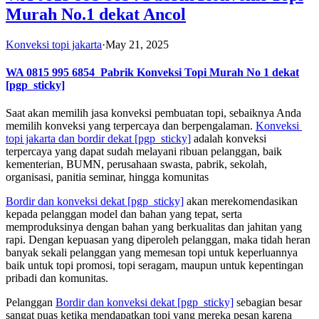
Murah No.1 dekat Ancol
Konveksi topi jakarta
·
May 21, 2025
WA 0815 995 6854
Pabrik Konveksi Topi Murah No 1 dekat
[pgp_sticky]
Saat akan memilih jasa konveksi pembuatan topi, sebaiknya Anda
memilih konveksi yang terpercaya dan berpengalaman.
Konveksi
topi jakarta dan bordir dekat
[pgp_sticky]
adalah konveksi
terpercaya yang dapat sudah melayani ribuan pelanggan, baik
kementerian, BUMN, perusahaan swasta, pabrik, sekolah,
organisasi, panitia seminar, hingga komunitas
Bordir dan konveksi dekat
[pgp_sticky]
akan merekomendasikan
kepada pelanggan model dan bahan yang tepat, serta
memproduksinya dengan bahan yang berkualitas dan jahitan yang
rapi. Dengan kepuasan yang diperoleh pelanggan, maka tidah heran
banyak sekali pelanggan yang memesan topi untuk keperluannya
baik untuk topi promosi, topi seragam, maupun untuk kepentingan
pribadi dan komunitas.
Pelanggan
Bordir dan konveksi dekat
[pgp_sticky]
sebagian besar
sangat puas ketika mendapatkan topi yang mereka pesan karena