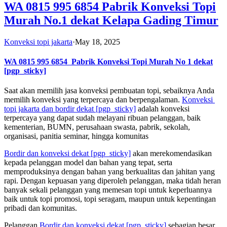
WA 0815 995 6854 Pabrik Konveksi Topi
Murah No.1 dekat Kelapa Gading Timur
Konveksi topi jakarta
·
May 18, 2025
WA 0815 995 6854
Pabrik Konveksi Topi Murah No 1 dekat
[pgp_sticky]
Saat akan memilih jasa konveksi pembuatan topi, sebaiknya Anda
memilih konveksi yang terpercaya dan berpengalaman.
Konveksi
topi jakarta dan bordir dekat
[pgp_sticky]
adalah konveksi
terpercaya yang dapat sudah melayani ribuan pelanggan, baik
kementerian, BUMN, perusahaan swasta, pabrik, sekolah,
organisasi, panitia seminar, hingga komunitas
Bordir dan konveksi dekat
[pgp_sticky]
akan merekomendasikan
kepada pelanggan model dan bahan yang tepat, serta
memproduksinya dengan bahan yang berkualitas dan jahitan yang
rapi. Dengan kepuasan yang diperoleh pelanggan, maka tidah heran
banyak sekali pelanggan yang memesan topi untuk keperluannya
baik untuk topi promosi, topi seragam, maupun untuk kepentingan
pribadi dan komunitas.
Pelanggan
Bordir dan konveksi dekat
[pgp_sticky]
sebagian besar