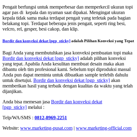
Pengait berfungsi untuk memperbesar dan memperkecil ukuran topi
agar pas di kepala dan nyaman saat dipakai. Mengingat ukuran
kepala tidak sama maka terdapat pengait yang terletak pada bagian
belakang topi. Terdapat beberapa jenis pengait, seperti ring besi,
velcro, rel, gesper, besi cakop, dan klip.
Bordir dan konveksi dekat
[pgp_sticky]
adalah Pilihan Konveksi yang Tepat
Bagi Anda yang membutuhkan jasa konveksi pembuatan topi maka
Bordir dan konveksi dekat
[pgp_sticky]
adalah pilihan konveksi
yang tepat. Apabila Anda kesulitan membuat desain maka akan
dibantu oleh tim profesional kami. Sebelum topi diproduksi massal
Anda pun dapat meminta untuk dibuatkan sample terlebih dahulu
untuk disetujui.
Bordir dan konveksi dekat
[pgp_sticky]
akan
memberikan hasil yang terbaik dengan kualitas da waktu yang telah
dijanjikan.
Anda bisa memesan jasa
Bordir dan konveksi dekat
[pgp_sticky]
melalui :
Telp/WA/SMS :
0812-8969-2251
Website:
www.marketing-pusat.com
|
www.marketing-official.com