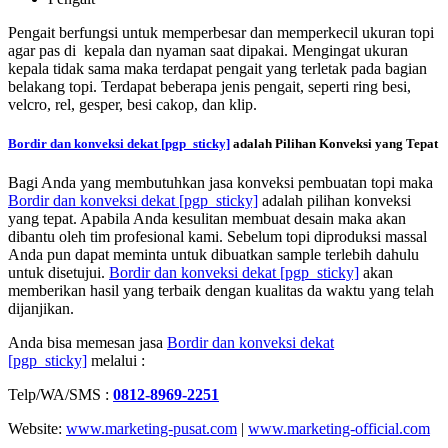
Pengait berfungsi untuk memperbesar dan memperkecil ukuran topi
agar pas di kepala dan nyaman saat dipakai. Mengingat ukuran
kepala tidak sama maka terdapat pengait yang terletak pada bagian
belakang topi. Terdapat beberapa jenis pengait, seperti ring besi,
velcro, rel, gesper, besi cakop, dan klip.
Bordir dan konveksi dekat
[pgp_sticky]
adalah Pilihan Konveksi yang Tepat
Bagi Anda yang membutuhkan jasa konveksi pembuatan topi maka
Bordir dan konveksi dekat
[pgp_sticky]
adalah pilihan konveksi
yang tepat. Apabila Anda kesulitan membuat desain maka akan
dibantu oleh tim profesional kami. Sebelum topi diproduksi massal
Anda pun dapat meminta untuk dibuatkan sample terlebih dahulu
untuk disetujui.
Bordir dan konveksi dekat
[pgp_sticky]
akan
memberikan hasil yang terbaik dengan kualitas da waktu yang telah
dijanjikan.
Anda bisa memesan jasa
Bordir dan konveksi dekat
[pgp_sticky]
melalui :
Telp/WA/SMS :
0812-8969-2251
Website:
www.marketing-pusat.com
|
www.marketing-official.com