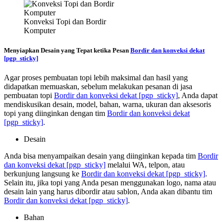
Konveksi Topi dan Bordir
Komputer
Menyiapkan Desain yang Tepat ketika Pesan
Bordir dan konveksi dekat
[pgp_sticky]
Agar proses pembuatan topi lebih maksimal dan hasil yang
didapatkan memuaskan, sebelum melakukan pesanan di jasa
pembuatan topi
Bordir dan konveksi dekat
[pgp_sticky]
, Anda dapat
mendiskusikan desain, model, bahan, warna, ukuran dan aksesoris
topi yang diinginkan dengan tim
Bordir dan konveksi dekat
[pgp_sticky]
.
Desain
Anda bisa menyampaikan desain yang diinginkan kepada tim
Bordir
dan konveksi dekat
[pgp_sticky]
melalui WA, telpon, atau
berkunjung langsung ke
Bordir dan konveksi dekat
[pgp_sticky]
.
Selain itu, jika topi yang Anda pesan menggunakan logo, nama atau
desain lain yang harus dibordir atau sablon, Anda akan dibantu tim
Bordir dan konveksi dekat
[pgp_sticky]
.
Bahan