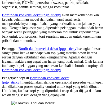
kementerian, BUMN, perusahaan swasta, pabrik, sekolah,
organisasi, panitia seminar, hingga komunitas
Bordir dan konveksi dekat
[pgp_sticky]
akan merekomendasikan
kepada pelanggan model dan bahan yang tepat, serta
memproduksinya dengan bahan yang berkualitas dan jahitan yang
rapi. Dengan kepuasan yang diperoleh pelanggan, maka tidah heran
banyak sekali pelanggan yang memesan topi untuk keperluannya
baik untuk topi promosi, topi seragam, maupun untuk kepentingan
pribadi dan komunitas.
Pelanggan
Bordir dan konveksi dekat
[pgp_sticky]
sebagian besar
sangat puas ketika mendapatkan topi yang mereka pesan karena
sesuai dengan kebutuhan dan keinginannya. Apalagi dengan
layanan waktu yang cepat dan harga yang tidak mahal. Oleh karena
itu, banyak pelanggan yang memesan kembali kebutuhan topinya di
Bordir dan konveksi dekat
[pgp_sticky]
.
Pengerjaan topi di
Bordir dan konveksi dekat
[pgp_sticky]
menggunakan standar operasional prosedur yang tepat
dan dilakukan proses quality control untuk topi yang telah dibuat.
Untuk itu, kualitas topi yang diproduksi tetap dapat dijaga dan lama
waktu yang sesuai dengan yang dijanjikan.