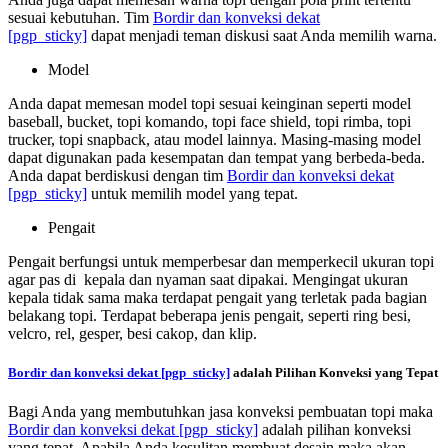
sesuai kebutuhan. Tim
Bordir dan konveksi dekat
[pgp_sticky]
dapat menjadi teman diskusi saat Anda memilih warna.
Model
Anda dapat memesan model topi sesuai keinginan seperti model
baseball, bucket, topi komando, topi face shield, topi rimba, topi
trucker, topi snapback, atau model lainnya. Masing-masing model
dapat digunakan pada kesempatan dan tempat yang berbeda-beda.
Anda dapat berdiskusi dengan tim
Bordir dan konveksi dekat
[pgp_sticky]
untuk memilih model yang tepat.
Pengait
Pengait berfungsi untuk memperbesar dan memperkecil ukuran topi
agar pas di kepala dan nyaman saat dipakai. Mengingat ukuran
kepala tidak sama maka terdapat pengait yang terletak pada bagian
belakang topi. Terdapat beberapa jenis pengait, seperti ring besi,
velcro, rel, gesper, besi cakop, dan klip.
Bordir dan konveksi dekat
[pgp_sticky]
adalah Pilihan Konveksi yang Tepat
Bagi Anda yang membutuhkan jasa konveksi pembuatan topi maka
Bordir dan konveksi dekat
[pgp_sticky]
adalah pilihan konveksi
yang tepat. Apabila Anda kesulitan membuat desain maka akan