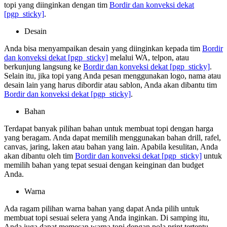
topi yang diinginkan dengan tim
Bordir dan konveksi dekat
[pgp_sticky]
.
Desain
Anda bisa menyampaikan desain yang diinginkan kepada tim
Bordir
dan konveksi dekat
[pgp_sticky]
melalui WA, telpon, atau
berkunjung langsung ke
Bordir dan konveksi dekat
[pgp_sticky]
.
Selain itu, jika topi yang Anda pesan menggunakan logo, nama atau
desain lain yang harus dibordir atau sablon, Anda akan dibantu tim
Bordir dan konveksi dekat
[pgp_sticky]
.
Bahan
Terdapat banyak pilihan bahan untuk membuat topi dengan harga
yang beragam. Anda dapat memilih menggunakan bahan drill, rafel,
canvas, jaring, laken atau bahan yang lain. Apabila kesulitan, Anda
akan dibantu oleh tim
Bordir dan konveksi dekat
[pgp_sticky]
untuk
memilih bahan yang tepat sesuai dengan keinginan dan budget
Anda.
Warna
Ada ragam pilihan warna bahan yang dapat Anda pilih untuk
membuat topi sesuai selera yang Anda inginkan. Di samping itu,
Anda juga dapat memesan warna topi dengan pola print tertentu