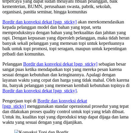
terpercaya yang dapat sudah melayani ribuan pelanggan, baik
kementerian, BUMN, perusahaan swasta, pabrik, sekolah,
organisasi, panitia seminar, hingga komunitas
Bordir dan konveksi dekat
[pgp_sticky]
akan merekomendasikan
kepada pelanggan model dan bahan yang tepat, serta
memproduksinya dengan bahan yang berkualitas dan jahitan yang
rapi. Dengan kepuasan yang diperoleh pelanggan, maka tidah heran
banyak sekali pelanggan yang memesan topi untuk keperluannya
baik untuk topi promosi, topi seragam, maupun untuk kepentingan
pribadi dan komunitas.
Pelanggan
Bordir dan konveksi dekat
[pgp_sticky]
sebagian besar
sangat puas ketika mendapatkan topi yang mereka pesan karena
sesuai dengan kebutuhan dan keinginannya. Apalagi dengan
layanan waktu yang cepat dan harga yang tidak mahal. Oleh karena
itu, banyak pelanggan yang memesan kembali kebutuhan topinya di
Bordir dan konveksi dekat
[pgp_sticky]
.
Pengerjaan topi di
Bordir dan konveksi dekat
[pgp_sticky]
menggunakan standar operasional prosedur yang tepat
dan dilakukan proses quality control untuk topi yang telah dibuat.
Untuk itu, kualitas topi yang diproduksi tetap dapat dijaga dan lama
waktu yang sesuai dengan yang dijanjikan.