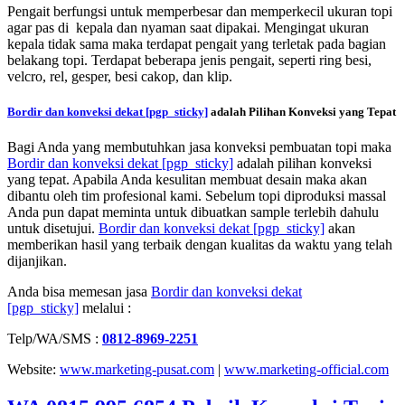
Pengait berfungsi untuk memperbesar dan memperkecil ukuran topi
agar pas di kepala dan nyaman saat dipakai. Mengingat ukuran
kepala tidak sama maka terdapat pengait yang terletak pada bagian
belakang topi. Terdapat beberapa jenis pengait, seperti ring besi,
velcro, rel, gesper, besi cakop, dan klip.
Bordir dan konveksi dekat
[pgp_sticky]
adalah Pilihan Konveksi yang Tepat
Bagi Anda yang membutuhkan jasa konveksi pembuatan topi maka
Bordir dan konveksi dekat
[pgp_sticky]
adalah pilihan konveksi
yang tepat. Apabila Anda kesulitan membuat desain maka akan
dibantu oleh tim profesional kami. Sebelum topi diproduksi massal
Anda pun dapat meminta untuk dibuatkan sample terlebih dahulu
untuk disetujui.
Bordir dan konveksi dekat
[pgp_sticky]
akan
memberikan hasil yang terbaik dengan kualitas da waktu yang telah
dijanjikan.
Anda bisa memesan jasa
Bordir dan konveksi dekat
[pgp_sticky]
melalui :
Telp/WA/SMS :
0812-8969-2251
Website:
www.marketing-pusat.com
|
www.marketing-official.com