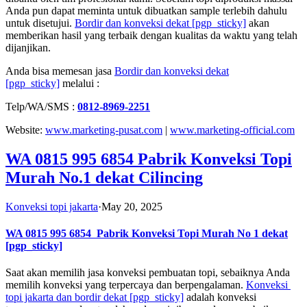
Anda pun dapat meminta untuk dibuatkan sample terlebih dahulu
untuk disetujui.
Bordir dan konveksi dekat
[pgp_sticky]
akan
memberikan hasil yang terbaik dengan kualitas da waktu yang telah
dijanjikan.
Anda bisa memesan jasa
Bordir dan konveksi dekat
[pgp_sticky]
melalui :
Telp/WA/SMS :
0812-8969-2251
Website:
www.marketing-pusat.com
|
www.marketing-official.com
WA 0815 995 6854 Pabrik Konveksi Topi
Murah No.1 dekat Cilincing
Konveksi topi jakarta
·
May 20, 2025
WA 0815 995 6854
Pabrik Konveksi Topi Murah No 1 dekat
[pgp_sticky]
Saat akan memilih jasa konveksi pembuatan topi, sebaiknya Anda
memilih konveksi yang terpercaya dan berpengalaman.
Konveksi
topi jakarta dan bordir dekat
[pgp_sticky]
adalah konveksi