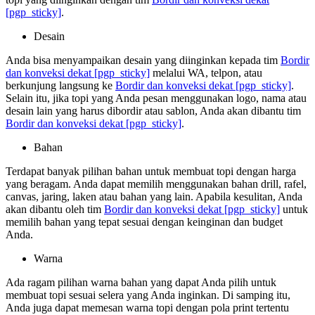
[pgp_sticky]
.
Desain
Anda bisa menyampaikan desain yang diinginkan kepada tim
Bordir
dan konveksi dekat
[pgp_sticky]
melalui WA, telpon, atau
berkunjung langsung ke
Bordir dan konveksi dekat
[pgp_sticky]
.
Selain itu, jika topi yang Anda pesan menggunakan logo, nama atau
desain lain yang harus dibordir atau sablon, Anda akan dibantu tim
Bordir dan konveksi dekat
[pgp_sticky]
.
Bahan
Terdapat banyak pilihan bahan untuk membuat topi dengan harga
yang beragam. Anda dapat memilih menggunakan bahan drill, rafel,
canvas, jaring, laken atau bahan yang lain. Apabila kesulitan, Anda
akan dibantu oleh tim
Bordir dan konveksi dekat
[pgp_sticky]
untuk
memilih bahan yang tepat sesuai dengan keinginan dan budget
Anda.
Warna
Ada ragam pilihan warna bahan yang dapat Anda pilih untuk
membuat topi sesuai selera yang Anda inginkan. Di samping itu,
Anda juga dapat memesan warna topi dengan pola print tertentu