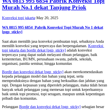
WA 0815 995 6854 Pabrik Konveksi Topi
Murah No.1 dekat Tanjung Priok
Konveksi topi jakarta
·
May 20, 2025
WA 0815 995 6854
Pabrik Konveksi Topi Murah No 1 dekat
[pgp_sticky]
Saat akan memilih jasa konveksi pembuatan topi, sebaiknya Anda
memilih konveksi yang terpercaya dan berpengalaman.
Konveksi
topi jakarta dan bordir dekat
[pgp_sticky]
adalah konveksi
terpercaya yang dapat sudah melayani ribuan pelanggan, baik
kementerian, BUMN, perusahaan swasta, pabrik, sekolah,
organisasi, panitia seminar, hingga komunitas
Bordir dan konveksi dekat
[pgp_sticky]
akan merekomendasikan
kepada pelanggan model dan bahan yang tepat, serta
memproduksinya dengan bahan yang berkualitas dan jahitan yang
rapi. Dengan kepuasan yang diperoleh pelanggan, maka tidah heran
banyak sekali pelanggan yang memesan topi untuk keperluannya
baik untuk topi promosi, topi seragam, maupun untuk kepentingan
pribadi dan komunitas.
Pelanggan
Bordir dan konveksi dekat
[pgp_sticky]
sebagian besar