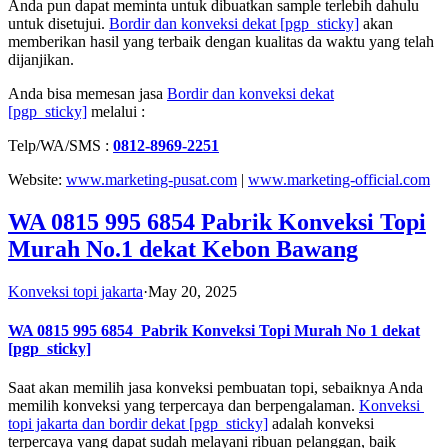
Anda pun dapat meminta untuk dibuatkan sample terlebih dahulu
untuk disetujui.
Bordir dan konveksi dekat
[pgp_sticky]
akan
memberikan hasil yang terbaik dengan kualitas da waktu yang telah
dijanjikan.
Anda bisa memesan jasa
Bordir dan konveksi dekat
[pgp_sticky]
melalui :
Telp/WA/SMS :
0812-8969-2251
Website:
www.marketing-pusat.com
|
www.marketing-official.com
WA 0815 995 6854 Pabrik Konveksi Topi
Murah No.1 dekat Kebon Bawang
Konveksi topi jakarta
·
May 20, 2025
WA 0815 995 6854
Pabrik Konveksi Topi Murah No 1 dekat
[pgp_sticky]
Saat akan memilih jasa konveksi pembuatan topi, sebaiknya Anda
memilih konveksi yang terpercaya dan berpengalaman.
Konveksi
topi jakarta dan bordir dekat
[pgp_sticky]
adalah konveksi
terpercaya yang dapat sudah melayani ribuan pelanggan, baik