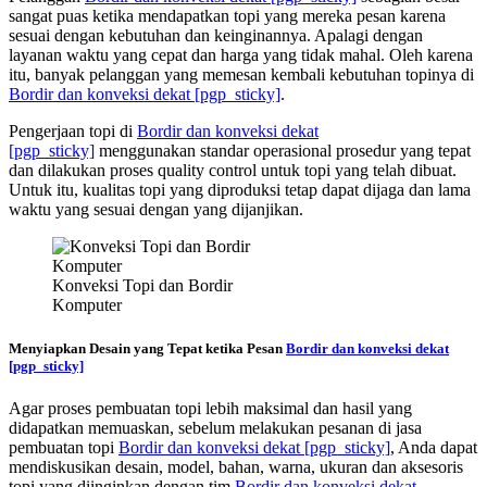
sangat puas ketika mendapatkan topi yang mereka pesan karena
sesuai dengan kebutuhan dan keinginannya. Apalagi dengan
layanan waktu yang cepat dan harga yang tidak mahal. Oleh karena
itu, banyak pelanggan yang memesan kembali kebutuhan topinya di
Bordir dan konveksi dekat
[pgp_sticky]
.
Pengerjaan topi di
Bordir dan konveksi dekat
[pgp_sticky]
menggunakan standar operasional prosedur yang tepat
dan dilakukan proses quality control untuk topi yang telah dibuat.
Untuk itu, kualitas topi yang diproduksi tetap dapat dijaga dan lama
waktu yang sesuai dengan yang dijanjikan.
Konveksi Topi dan Bordir
Komputer
Menyiapkan Desain yang Tepat ketika Pesan
Bordir dan konveksi dekat
[pgp_sticky]
Agar proses pembuatan topi lebih maksimal dan hasil yang
didapatkan memuaskan, sebelum melakukan pesanan di jasa
pembuatan topi
Bordir dan konveksi dekat
[pgp_sticky]
, Anda dapat
mendiskusikan desain, model, bahan, warna, ukuran dan aksesoris
topi yang diinginkan dengan tim
Bordir dan konveksi dekat