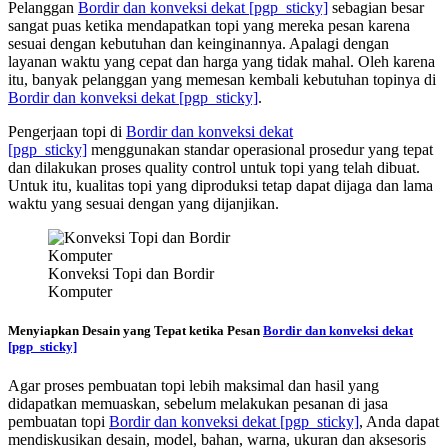
Pelanggan
Bordir dan konveksi dekat
[pgp_sticky]
sebagian besar
sangat puas ketika mendapatkan topi yang mereka pesan karena
sesuai dengan kebutuhan dan keinginannya. Apalagi dengan
layanan waktu yang cepat dan harga yang tidak mahal. Oleh karena
itu, banyak pelanggan yang memesan kembali kebutuhan topinya di
Bordir dan konveksi dekat
[pgp_sticky]
.
Pengerjaan topi di
Bordir dan konveksi dekat
[pgp_sticky]
menggunakan standar operasional prosedur yang tepat
dan dilakukan proses quality control untuk topi yang telah dibuat.
Untuk itu, kualitas topi yang diproduksi tetap dapat dijaga dan lama
waktu yang sesuai dengan yang dijanjikan.
Konveksi Topi dan Bordir
Komputer
Menyiapkan Desain yang Tepat ketika Pesan
Bordir dan konveksi dekat
[pgp_sticky]
Agar proses pembuatan topi lebih maksimal dan hasil yang
didapatkan memuaskan, sebelum melakukan pesanan di jasa
pembuatan topi
Bordir dan konveksi dekat
[pgp_sticky]
, Anda dapat
mendiskusikan desain, model, bahan, warna, ukuran dan aksesoris