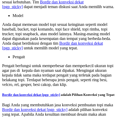
sesuai kebutuhan. Tim
Bordir dan konveksi dekat
[pgp_sticky]
dapat menjadi teman diskusi saat Anda memilih warna.
Model
Anda dapat memesan model topi sesuai keinginan seperti model
baseball, bucket, topi komando, topi face shield, topi rimba, topi
trucker, topi snapback, atau model lainnya. Masing-masing model
dapat digunakan pada kesempatan dan tempat yang berbeda-beda.
Anda dapat berdiskusi dengan tim
Bordir dan konveksi dekat
[pgp_sticky]
untuk memilih model yang tepat.
Pengait
Pengait berfungsi untuk memperbesar dan memperkecil ukuran topi
agar pas di kepala dan nyaman saat dipakai. Mengingat ukuran
kepala tidak sama maka terdapat pengait yang terletak pada bagian
belakang topi. Terdapat beberapa jenis pengait, seperti ring besi,
velcro, rel, gesper, besi cakop, dan klip.
Bordir dan konveksi dekat
[pgp_sticky]
adalah Pilihan Konveksi yang Tepat
Bagi Anda yang membutuhkan jasa konveksi pembuatan topi maka
Bordir dan konveksi dekat
[pgp_sticky]
adalah pilihan konveksi
yang tepat. Apabila Anda kesulitan membuat desain maka akan