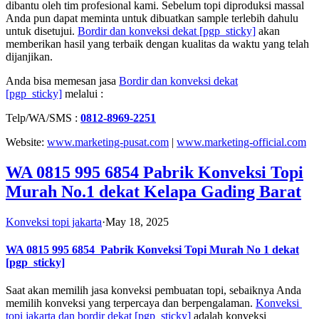
dibantu oleh tim profesional kami. Sebelum topi diproduksi massal
Anda pun dapat meminta untuk dibuatkan sample terlebih dahulu
untuk disetujui.
Bordir dan konveksi dekat
[pgp_sticky]
akan
memberikan hasil yang terbaik dengan kualitas da waktu yang telah
dijanjikan.
Anda bisa memesan jasa
Bordir dan konveksi dekat
[pgp_sticky]
melalui :
Telp/WA/SMS :
0812-8969-2251
Website:
www.marketing-pusat.com
|
www.marketing-official.com
WA 0815 995 6854 Pabrik Konveksi Topi
Murah No.1 dekat Kelapa Gading Barat
Konveksi topi jakarta
·
May 18, 2025
WA 0815 995 6854
Pabrik Konveksi Topi Murah No 1 dekat
[pgp_sticky]
Saat akan memilih jasa konveksi pembuatan topi, sebaiknya Anda
memilih konveksi yang terpercaya dan berpengalaman.
Konveksi
topi jakarta dan bordir dekat
[pgp_sticky]
adalah konveksi