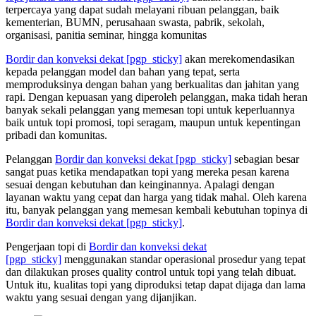
terpercaya yang dapat sudah melayani ribuan pelanggan, baik
kementerian, BUMN, perusahaan swasta, pabrik, sekolah,
organisasi, panitia seminar, hingga komunitas
Bordir dan konveksi dekat
[pgp_sticky]
akan merekomendasikan
kepada pelanggan model dan bahan yang tepat, serta
memproduksinya dengan bahan yang berkualitas dan jahitan yang
rapi. Dengan kepuasan yang diperoleh pelanggan, maka tidah heran
banyak sekali pelanggan yang memesan topi untuk keperluannya
baik untuk topi promosi, topi seragam, maupun untuk kepentingan
pribadi dan komunitas.
Pelanggan
Bordir dan konveksi dekat
[pgp_sticky]
sebagian besar
sangat puas ketika mendapatkan topi yang mereka pesan karena
sesuai dengan kebutuhan dan keinginannya. Apalagi dengan
layanan waktu yang cepat dan harga yang tidak mahal. Oleh karena
itu, banyak pelanggan yang memesan kembali kebutuhan topinya di
Bordir dan konveksi dekat
[pgp_sticky]
.
Pengerjaan topi di
Bordir dan konveksi dekat
[pgp_sticky]
menggunakan standar operasional prosedur yang tepat
dan dilakukan proses quality control untuk topi yang telah dibuat.
Untuk itu, kualitas topi yang diproduksi tetap dapat dijaga dan lama
waktu yang sesuai dengan yang dijanjikan.