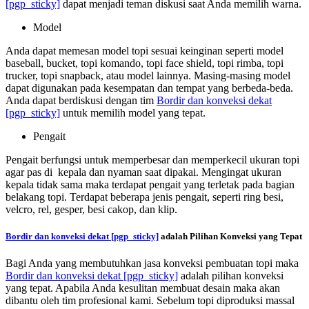
[pgp_sticky]
dapat menjadi teman diskusi saat Anda memilih warna.
Model
Anda dapat memesan model topi sesuai keinginan seperti model
baseball, bucket, topi komando, topi face shield, topi rimba, topi
trucker, topi snapback, atau model lainnya. Masing-masing model
dapat digunakan pada kesempatan dan tempat yang berbeda-beda.
Anda dapat berdiskusi dengan tim
Bordir dan konveksi dekat
[pgp_sticky]
untuk memilih model yang tepat.
Pengait
Pengait berfungsi untuk memperbesar dan memperkecil ukuran topi
agar pas di kepala dan nyaman saat dipakai. Mengingat ukuran
kepala tidak sama maka terdapat pengait yang terletak pada bagian
belakang topi. Terdapat beberapa jenis pengait, seperti ring besi,
velcro, rel, gesper, besi cakop, dan klip.
Bordir dan konveksi dekat
[pgp_sticky]
adalah Pilihan Konveksi yang Tepat
Bagi Anda yang membutuhkan jasa konveksi pembuatan topi maka
Bordir dan konveksi dekat
[pgp_sticky]
adalah pilihan konveksi
yang tepat. Apabila Anda kesulitan membuat desain maka akan
dibantu oleh tim profesional kami. Sebelum topi diproduksi massal