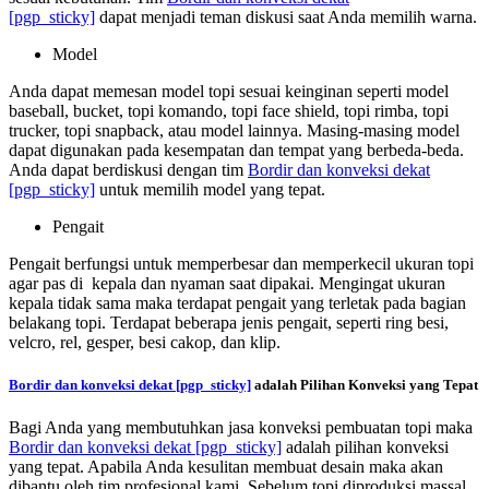
[pgp_sticky]
dapat menjadi teman diskusi saat Anda memilih warna.
Model
Anda dapat memesan model topi sesuai keinginan seperti model
baseball, bucket, topi komando, topi face shield, topi rimba, topi
trucker, topi snapback, atau model lainnya. Masing-masing model
dapat digunakan pada kesempatan dan tempat yang berbeda-beda.
Anda dapat berdiskusi dengan tim
Bordir dan konveksi dekat
[pgp_sticky]
untuk memilih model yang tepat.
Pengait
Pengait berfungsi untuk memperbesar dan memperkecil ukuran topi
agar pas di kepala dan nyaman saat dipakai. Mengingat ukuran
kepala tidak sama maka terdapat pengait yang terletak pada bagian
belakang topi. Terdapat beberapa jenis pengait, seperti ring besi,
velcro, rel, gesper, besi cakop, dan klip.
Bordir dan konveksi dekat
[pgp_sticky]
adalah Pilihan Konveksi yang Tepat
Bagi Anda yang membutuhkan jasa konveksi pembuatan topi maka
Bordir dan konveksi dekat
[pgp_sticky]
adalah pilihan konveksi
yang tepat. Apabila Anda kesulitan membuat desain maka akan
dibantu oleh tim profesional kami. Sebelum topi diproduksi massal