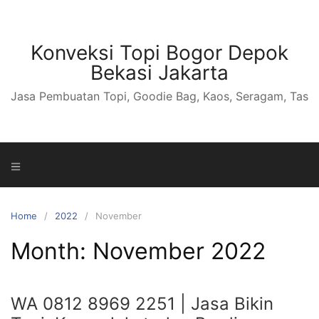
S
k
i
Konveksi Topi Bogor Depok
p
Bekasi Jakarta
t
Jasa Pembuatan Topi, Goodie Bag, Kaos, Seragam, Tas
o
c
o
n
t
e
n
Home
2022
November
t
Month: November 2022
WA 0812 8969 2251 | Jasa Bikin