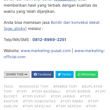
memberikan hasil yang terbaik dengan kualitas da
waktu yang telah dijanjikan.
Anda bisa memesan jasa
Bordir dan konveksi dekat
[pgp_sticky]
melalui :
Telp/WA/SMS :
0812-8969-2251
Website:
www.marketing-pusat.com
|
www.marketing-
official.com
SHARE THIS
Facebook
Twitter
WhatsApp
TAGS:
#KONVEKSI TOPI
#PABRIK TOPI
#SUPLAYER
TOPI
#TOPI
#TOPI BASEBALL
#TOPI BORDIR
#TOPI
BUCKET
#TOPI EVENT
#TOPI JARING
#TOPI
KANTOR
#TOPI KOMUNITAS
#TOPI RIMBA
#TOPI
SABLON
#TOPI SEKOLAH
#TOPI SEPEDA
#TOPI