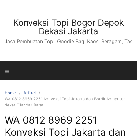
S
k
i
Konveksi Topi Bogor Depok
p
Bekasi Jakarta
t
Jasa Pembuatan Topi, Goodie Bag, Kaos, Seragam, Tas
o
c
o
n
t
e
n
Home
Artikel
t
WA 0812 8969 2251 Konveksi Topi Jakarta dan Bordir Komputer
dekat Cilandak Barat
WA 0812 8969 2251
Konveksi Topi Jakarta dan