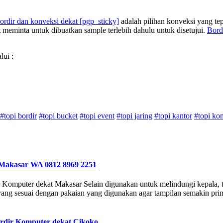
ordir dan konveksi dekat
[pgp_sticky]
adalah pilihan konveksi yang te
 meminta untuk dibuatkan sample terlebih dahulu untuk disetujui.
Bord
lui :
#topi bordir
#topi bucket
#topi event
#topi jaring
#topi kantor
#topi ko
 Makasar WA 0812 8969 2251
Komputer dekat Makasar Selain digunakan untuk melindungi kepala, t
ng sesuai dengan pakaian yang digunakan agar tampilan semakin prima.
ordir Komputer dekat Cikoko