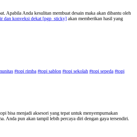
pat. Apabila Anda kesulitan membuat desain maka akan dibantu oleh
ir dan konveksi dekat
[pgp_sticky]
akan memberikan hasil yang
munitas
#topi rimba
#topi sablon
#topi sekolah
#topi sepeda
#topi
opi bisa menjadi aksesori yang tepat untuk menyempurnakan
 Anda pun akan tampil lebih percaya diri dengan gaya tersendiri.