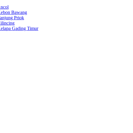
Ancol
 Kebon Bawang
anjung Priok
lincing
Kelapa Gading Timur