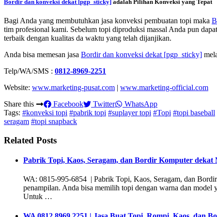
Bordir dan konveksi dekat
[pgp_sticky]
adalah Pilihan Konveksi yang Tepat
Bagi Anda yang membutuhkan jasa konveksi pembuatan topi maka
B
tim profesional kami. Sebelum topi diproduksi massal Anda pun dapat
terbaik dengan kualitas da waktu yang telah dijanjikan.
Anda bisa memesan jasa
Bordir dan konveksi dekat
[pgp_sticky]
mela
Telp/WA/SMS :
0812-8969-2251
Website:
www.marketing-pusat.com
|
www.marketing-official.com
Share this
Facebook
Twitter
WhatsApp
Tags:
#konveksi topi
#pabrik topi
#suplayer topi
#Topi
#topi baseball
seragam
#topi snapback
Related Posts
Pabrik Topi, Kaos, Seragam, dan Bordir Komputer dekat
WA: 0815-995-6854 | Pabrik Topi, Kaos, Seragam, dan Bordir 
penampilan. Anda bisa memilih topi dengan warna dan model ya
Untuk …
WA 0812 8969 2251 | Jasa Buat Topi, Rompi, Kaos, dan B