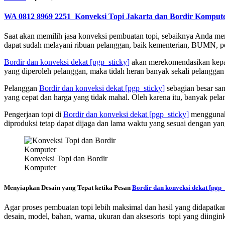
WA 0812 8969 2251
Konveksi Topi Jakarta dan Bordir Komput
Saat akan memilih jasa konveksi pembuatan topi, sebaiknya Anda me
dapat sudah melayani ribuan pelanggan, baik kementerian, BUMN, peru
Bordir dan konveksi dekat
[pgp_sticky]
akan merekomendasikan kepad
yang diperoleh pelanggan, maka tidah heran banyak sekali pelanggan
Pelanggan
Bordir dan konveksi dekat
[pgp_sticky]
sebagian besar sa
yang cepat dan harga yang tidak mahal. Oleh karena itu, banyak pe
Pengerjaan topi di
Bordir dan konveksi dekat
[pgp_sticky]
menggunakan
diproduksi tetap dapat dijaga dan lama waktu yang sesuai dengan yang
Konveksi Topi dan Bordir
Komputer
Menyiapkan Desain yang Tepat ketika Pesan
Bordir dan konveksi dekat
[pgp_
Agar proses pembuatan topi lebih maksimal dan hasil yang didapat
desain, model, bahan, warna, ukuran dan aksesoris topi yang diingi