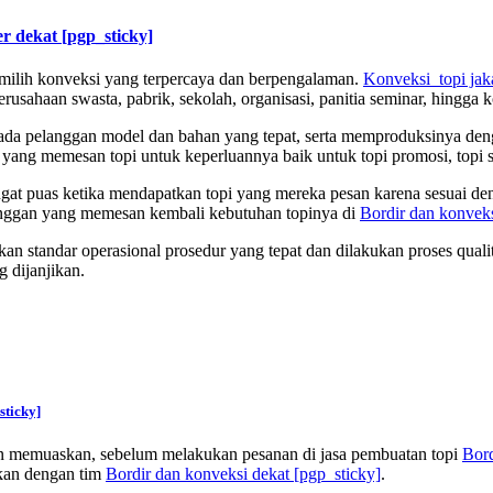
er dekat
[pgp_sticky]
milih konveksi yang terpercaya dan berpengalaman.
Konveksi topi jak
sahaan swasta, pabrik, sekolah, organisasi, panitia seminar, hingga 
a pelanggan model dan bahan yang tepat, serta memproduksinya denga
 yang memesan topi untuk keperluannya baik untuk topi promosi, topi
ngat puas ketika mendapatkan topi yang mereka pesan karena sesuai d
langgan yang memesan kembali kebutuhan topinya di
Bordir dan konvek
 standar operasional prosedur yang tepat dan dilakukan proses quality 
 dijanjikan.
sticky]
kan memuaskan, sebelum melakukan pesanan di jasa pembuatan topi
Bord
nkan dengan tim
Bordir dan konveksi dekat
[pgp_sticky]
.