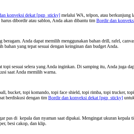
dan konveksi dekat
[pgp_sticky]
melalui WA, telpon, atau berkunjung 
harus dibordir atau sablon, Anda akan dibantu tim
Bordir dan konveks
beragam. Anda dapat memilih menggunakan bahan drill, rafel, canvas, 
h bahan yang tepat sesuai dengan keinginan dan budget Anda.
topi sesuai selera yang Anda inginkan. Di samping itu, Anda juga dap
kusi saat Anda memilih warna.
l, bucket, topi komando, topi face shield, topi rimba, topi trucker, t
at berdiskusi dengan tim
Bordir dan konveksi dekat
[pgp_sticky]
untuk
ar pas di kepala dan nyaman saat dipakai. Mengingat ukuran kepala ti
sper, besi cakop, dan klip.