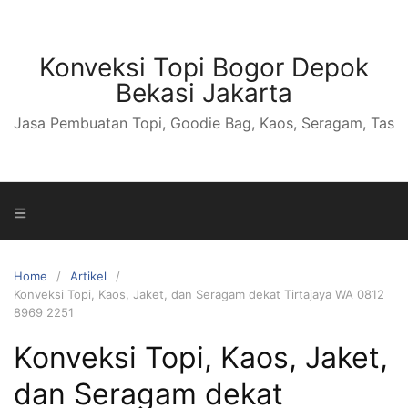
S
k
i
Konveksi Topi Bogor Depok
p
Bekasi Jakarta
t
Jasa Pembuatan Topi, Goodie Bag, Kaos, Seragam, Tas
o
c
o
n
t
e
n
Home
Artikel
t
Konveksi Topi, Kaos, Jaket, dan Seragam dekat Tirtajaya WA 0812
8969 2251
Konveksi Topi, Kaos, Jaket,
dan Seragam dekat