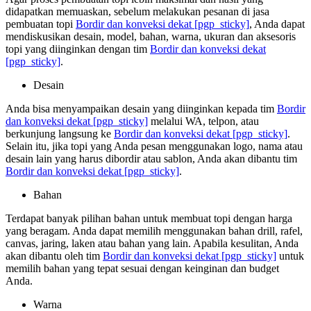
didapatkan memuaskan, sebelum melakukan pesanan di jasa
pembuatan topi
Bordir dan konveksi dekat
[pgp_sticky]
, Anda dapat
mendiskusikan desain, model, bahan, warna, ukuran dan aksesoris
topi yang diinginkan dengan tim
Bordir dan konveksi dekat
[pgp_sticky]
.
Desain
Anda bisa menyampaikan desain yang diinginkan kepada tim
Bordir
dan konveksi dekat
[pgp_sticky]
melalui WA, telpon, atau
berkunjung langsung ke
Bordir dan konveksi dekat
[pgp_sticky]
.
Selain itu, jika topi yang Anda pesan menggunakan logo, nama atau
desain lain yang harus dibordir atau sablon, Anda akan dibantu tim
Bordir dan konveksi dekat
[pgp_sticky]
.
Bahan
Terdapat banyak pilihan bahan untuk membuat topi dengan harga
yang beragam. Anda dapat memilih menggunakan bahan drill, rafel,
canvas, jaring, laken atau bahan yang lain. Apabila kesulitan, Anda
akan dibantu oleh tim
Bordir dan konveksi dekat
[pgp_sticky]
untuk
memilih bahan yang tepat sesuai dengan keinginan dan budget
Anda.
Warna