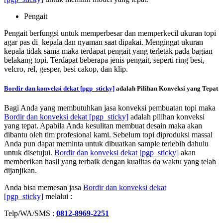
Pengait
Pengait berfungsi untuk memperbesar dan memperkecil ukuran topi
agar pas di kepala dan nyaman saat dipakai. Mengingat ukuran
kepala tidak sama maka terdapat pengait yang terletak pada bagian
belakang topi. Terdapat beberapa jenis pengait, seperti ring besi,
velcro, rel, gesper, besi cakop, dan klip.
Bordir dan konveksi dekat
[pgp_sticky]
adalah Pilihan Konveksi yang Tepat
Bagi Anda yang membutuhkan jasa konveksi pembuatan topi maka
Bordir dan konveksi dekat
[pgp_sticky]
adalah pilihan konveksi
yang tepat. Apabila Anda kesulitan membuat desain maka akan
dibantu oleh tim profesional kami. Sebelum topi diproduksi massal
Anda pun dapat meminta untuk dibuatkan sample terlebih dahulu
untuk disetujui.
Bordir dan konveksi dekat
[pgp_sticky]
akan
memberikan hasil yang terbaik dengan kualitas da waktu yang telah
dijanjikan.
Anda bisa memesan jasa
Bordir dan konveksi dekat
[pgp_sticky]
melalui :
Telp/WA/SMS :
0812-8969-2251