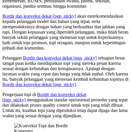
kementerian, BUMN, perusahaan swasta, pabrik, sekolah,
organisasi, panitia seminar, hingga komunitas
Bordir dan konveksi dekat
[pgp_sticky]
akan merekomendasikan
kepada pelanggan model dan bahan yang tepat, serta
memproduksinya dengan bahan yang berkualitas dan jahitan yang
rapi. Dengan kepuasan yang diperoleh pelanggan, maka tidah heran
banyak sekali pelanggan yang memesan topi untuk keperluannya
baik untuk topi promosi, topi seragam, maupun untuk kepentingan
pribadi dan komunitas.
Pelanggan
Bordir dan konveksi dekat
[pgp_sticky]
sebagian besar
sangat puas ketika mendapatkan topi yang mereka pesan karena
sesuai dengan kebutuhan dan keinginannya. Apalagi dengan
layanan waktu yang cepat dan harga yang tidak mahal. Oleh karena
itu, banyak pelanggan yang memesan kembali kebutuhan topinya di
Bordir dan konveksi dekat
[pgp_sticky]
.
Pengerjaan topi di
Bordir dan konveksi dekat
[pgp_sticky]
menggunakan standar operasional prosedur yang tepat
dan dilakukan proses quality control untuk topi yang telah dibuat.
Untuk itu, kualitas topi yang diproduksi tetap dapat dijaga dan lama
waktu yang sesuai dengan yang dijanjikan.