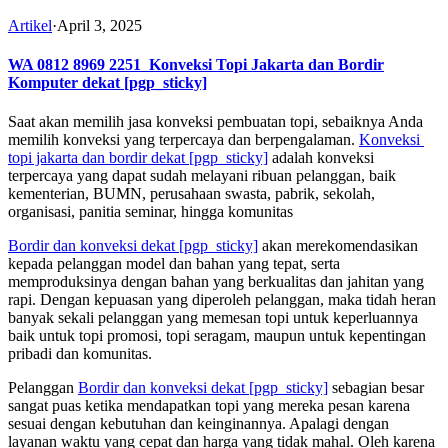
Artikel
·
April 3, 2025
WA 0812 8969 2251
Konveksi Topi Jakarta dan Bordir
Komputer dekat
[pgp_sticky]
Saat akan memilih jasa konveksi pembuatan topi, sebaiknya Anda
memilih konveksi yang terpercaya dan berpengalaman.
Konveksi
topi jakarta dan bordir dekat
[pgp_sticky]
adalah konveksi
terpercaya yang dapat sudah melayani ribuan pelanggan, baik
kementerian, BUMN, perusahaan swasta, pabrik, sekolah,
organisasi, panitia seminar, hingga komunitas
Bordir dan konveksi dekat
[pgp_sticky]
akan merekomendasikan
kepada pelanggan model dan bahan yang tepat, serta
memproduksinya dengan bahan yang berkualitas dan jahitan yang
rapi. Dengan kepuasan yang diperoleh pelanggan, maka tidah heran
banyak sekali pelanggan yang memesan topi untuk keperluannya
baik untuk topi promosi, topi seragam, maupun untuk kepentingan
pribadi dan komunitas.
Pelanggan
Bordir dan konveksi dekat
[pgp_sticky]
sebagian besar
sangat puas ketika mendapatkan topi yang mereka pesan karena
sesuai dengan kebutuhan dan keinginannya. Apalagi dengan
layanan waktu yang cepat dan harga yang tidak mahal. Oleh karena