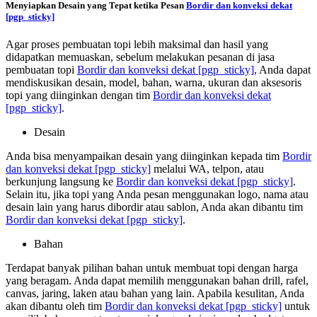
Menyiapkan Desain yang Tepat ketika Pesan
Bordir dan konveksi dekat
[pgp_sticky]
Agar proses pembuatan topi lebih maksimal dan hasil yang
didapatkan memuaskan, sebelum melakukan pesanan di jasa
pembuatan topi
Bordir dan konveksi dekat
[pgp_sticky]
, Anda dapat
mendiskusikan desain, model, bahan, warna, ukuran dan aksesoris
topi yang diinginkan dengan tim
Bordir dan konveksi dekat
[pgp_sticky]
.
Desain
Anda bisa menyampaikan desain yang diinginkan kepada tim
Bordir
dan konveksi dekat
[pgp_sticky]
melalui WA, telpon, atau
berkunjung langsung ke
Bordir dan konveksi dekat
[pgp_sticky]
.
Selain itu, jika topi yang Anda pesan menggunakan logo, nama atau
desain lain yang harus dibordir atau sablon, Anda akan dibantu tim
Bordir dan konveksi dekat
[pgp_sticky]
.
Bahan
Terdapat banyak pilihan bahan untuk membuat topi dengan harga
yang beragam. Anda dapat memilih menggunakan bahan drill, rafel,
canvas, jaring, laken atau bahan yang lain. Apabila kesulitan, Anda
akan dibantu oleh tim
Bordir dan konveksi dekat
[pgp_sticky]
untuk