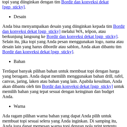
topi yang diinginkan dengan tim
Bordir dan konveksi dekat
[pgp_sticky]
.
Desain
Anda bisa menyampaikan desain yang diinginkan kepada tim
Bordir
dan konveksi dekat
[pgp_sticky]
melalui WA, telpon, atau
berkunjung langsung ke
Bordir dan konveksi dekat
[pgp_sticky]
.
Selain itu, jika topi yang Anda pesan menggunakan logo, nama atau
desain lain yang harus dibordir atau sablon, Anda akan dibantu tim
Bordir dan konveksi dekat
[pgp_sticky]
.
Bahan
Terdapat banyak pilihan bahan untuk membuat topi dengan harga
yang beragam. Anda dapat memilih menggunakan bahan drill, rafel,
canvas, jaring, laken atau bahan yang lain. Apabila kesulitan, Anda
akan dibantu oleh tim
Bordir dan konveksi dekat
[pgp_sticky]
untuk
memilih bahan yang tepat sesuai dengan keinginan dan budget
Anda.
Warna
Ada ragam pilihan warna bahan yang dapat Anda pilih untuk
membuat topi sesuai selera yang Anda inginkan. Di samping itu,
Anda juga dapat memesan warna topi dengan pola print tertentu