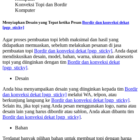
Konveksi Topi dan Bordir
Komputer
Menyiapkan Desain yang Tepat ketika Pesan
Bordir dan konveksi dekat
[pgp_sticky]
Agar proses pembuatan topi lebih maksimal dan hasil yang
didapatkan memuaskan, sebelum melakukan pesanan di jasa
pembuatan topi
Bordir dan konveksi dekat
[pgp_sticky]
, Anda dapat
mendiskusikan desain, model, bahan, warna, ukuran dan aksesoris
topi yang diinginkan dengan tim
Bordir dan konveksi dekat
[pgp_sticky]
.
Desain
Anda bisa menyampaikan desain yang diinginkan kepada tim
Bordir
dan konveksi dekat
[pgp_sticky]
melalui WA, telpon, atau
berkunjung langsung ke
Bordir dan konveksi dekat
[pgp_sticky]
.
Selain itu, jika topi yang Anda pesan menggunakan logo, nama atau
desain lain yang harus dibordir atau sablon, Anda akan dibantu tim
Bordir dan konveksi dekat
[pgp_sticky]
.
Bahan
Terdapat banyak pilihan bahan untuk membuat topi dengan harga