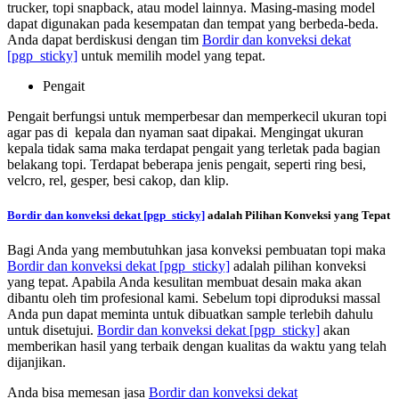
trucker, topi snapback, atau model lainnya. Masing-masing model
dapat digunakan pada kesempatan dan tempat yang berbeda-beda.
Anda dapat berdiskusi dengan tim
Bordir dan konveksi dekat
[pgp_sticky]
untuk memilih model yang tepat.
Pengait
Pengait berfungsi untuk memperbesar dan memperkecil ukuran topi
agar pas di kepala dan nyaman saat dipakai. Mengingat ukuran
kepala tidak sama maka terdapat pengait yang terletak pada bagian
belakang topi. Terdapat beberapa jenis pengait, seperti ring besi,
velcro, rel, gesper, besi cakop, dan klip.
Bordir dan konveksi dekat
[pgp_sticky]
adalah Pilihan Konveksi yang Tepat
Bagi Anda yang membutuhkan jasa konveksi pembuatan topi maka
Bordir dan konveksi dekat
[pgp_sticky]
adalah pilihan konveksi
yang tepat. Apabila Anda kesulitan membuat desain maka akan
dibantu oleh tim profesional kami. Sebelum topi diproduksi massal
Anda pun dapat meminta untuk dibuatkan sample terlebih dahulu
untuk disetujui.
Bordir dan konveksi dekat
[pgp_sticky]
akan
memberikan hasil yang terbaik dengan kualitas da waktu yang telah
dijanjikan.
Anda bisa memesan jasa
Bordir dan konveksi dekat