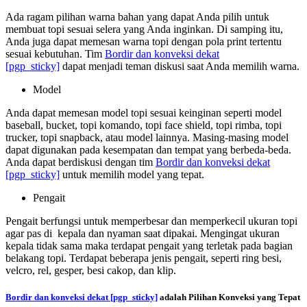
Ada ragam pilihan warna bahan yang dapat Anda pilih untuk
membuat topi sesuai selera yang Anda inginkan. Di samping itu,
Anda juga dapat memesan warna topi dengan pola print tertentu
sesuai kebutuhan. Tim
Bordir dan konveksi dekat
[pgp_sticky]
dapat menjadi teman diskusi saat Anda memilih warna.
Model
Anda dapat memesan model topi sesuai keinginan seperti model
baseball, bucket, topi komando, topi face shield, topi rimba, topi
trucker, topi snapback, atau model lainnya. Masing-masing model
dapat digunakan pada kesempatan dan tempat yang berbeda-beda.
Anda dapat berdiskusi dengan tim
Bordir dan konveksi dekat
[pgp_sticky]
untuk memilih model yang tepat.
Pengait
Pengait berfungsi untuk memperbesar dan memperkecil ukuran topi
agar pas di kepala dan nyaman saat dipakai. Mengingat ukuran
kepala tidak sama maka terdapat pengait yang terletak pada bagian
belakang topi. Terdapat beberapa jenis pengait, seperti ring besi,
velcro, rel, gesper, besi cakop, dan klip.
Bordir dan konveksi dekat
[pgp_sticky]
adalah Pilihan Konveksi yang Tepat