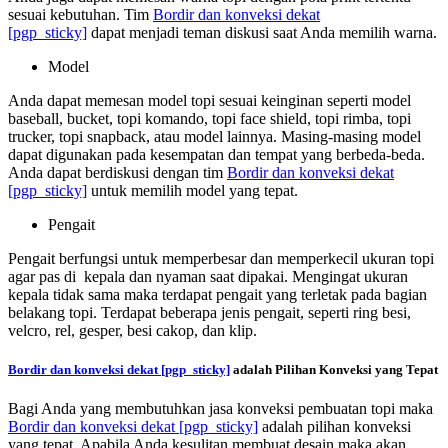
sesuai kebutuhan. Tim
Bordir dan konveksi dekat
[pgp_sticky]
dapat menjadi teman diskusi saat Anda memilih warna.
Model
Anda dapat memesan model topi sesuai keinginan seperti model
baseball, bucket, topi komando, topi face shield, topi rimba, topi
trucker, topi snapback, atau model lainnya. Masing-masing model
dapat digunakan pada kesempatan dan tempat yang berbeda-beda.
Anda dapat berdiskusi dengan tim
Bordir dan konveksi dekat
[pgp_sticky]
untuk memilih model yang tepat.
Pengait
Pengait berfungsi untuk memperbesar dan memperkecil ukuran topi
agar pas di kepala dan nyaman saat dipakai. Mengingat ukuran
kepala tidak sama maka terdapat pengait yang terletak pada bagian
belakang topi. Terdapat beberapa jenis pengait, seperti ring besi,
velcro, rel, gesper, besi cakop, dan klip.
Bordir dan konveksi dekat
[pgp_sticky]
adalah Pilihan Konveksi yang Tepat
Bagi Anda yang membutuhkan jasa konveksi pembuatan topi maka
Bordir dan konveksi dekat
[pgp_sticky]
adalah pilihan konveksi
yang tepat. Apabila Anda kesulitan membuat desain maka akan