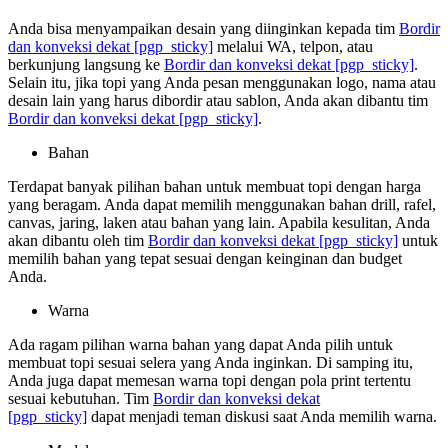
Anda bisa menyampaikan desain yang diinginkan kepada tim
Bordir
dan konveksi dekat
[pgp_sticky]
melalui WA, telpon, atau
berkunjung langsung ke
Bordir dan konveksi dekat
[pgp_sticky]
.
Selain itu, jika topi yang Anda pesan menggunakan logo, nama atau
desain lain yang harus dibordir atau sablon, Anda akan dibantu tim
Bordir dan konveksi dekat
[pgp_sticky]
.
Bahan
Terdapat banyak pilihan bahan untuk membuat topi dengan harga
yang beragam. Anda dapat memilih menggunakan bahan drill, rafel,
canvas, jaring, laken atau bahan yang lain. Apabila kesulitan, Anda
akan dibantu oleh tim
Bordir dan konveksi dekat
[pgp_sticky]
untuk
memilih bahan yang tepat sesuai dengan keinginan dan budget
Anda.
Warna
Ada ragam pilihan warna bahan yang dapat Anda pilih untuk
membuat topi sesuai selera yang Anda inginkan. Di samping itu,
Anda juga dapat memesan warna topi dengan pola print tertentu
sesuai kebutuhan. Tim
Bordir dan konveksi dekat
[pgp_sticky]
dapat menjadi teman diskusi saat Anda memilih warna.