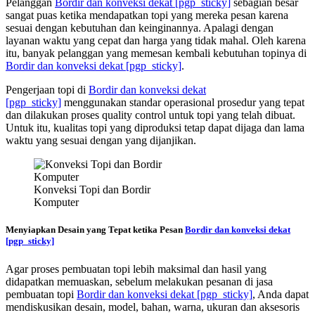
Pelanggan
Bordir dan konveksi dekat
[pgp_sticky]
sebagian besar
sangat puas ketika mendapatkan topi yang mereka pesan karena
sesuai dengan kebutuhan dan keinginannya. Apalagi dengan
layanan waktu yang cepat dan harga yang tidak mahal. Oleh karena
itu, banyak pelanggan yang memesan kembali kebutuhan topinya di
Bordir dan konveksi dekat
[pgp_sticky]
.
Pengerjaan topi di
Bordir dan konveksi dekat
[pgp_sticky]
menggunakan standar operasional prosedur yang tepat
dan dilakukan proses quality control untuk topi yang telah dibuat.
Untuk itu, kualitas topi yang diproduksi tetap dapat dijaga dan lama
waktu yang sesuai dengan yang dijanjikan.
Konveksi Topi dan Bordir
Komputer
Menyiapkan Desain yang Tepat ketika Pesan
Bordir dan konveksi dekat
[pgp_sticky]
Agar proses pembuatan topi lebih maksimal dan hasil yang
didapatkan memuaskan, sebelum melakukan pesanan di jasa
pembuatan topi
Bordir dan konveksi dekat
[pgp_sticky]
, Anda dapat
mendiskusikan desain, model, bahan, warna, ukuran dan aksesoris