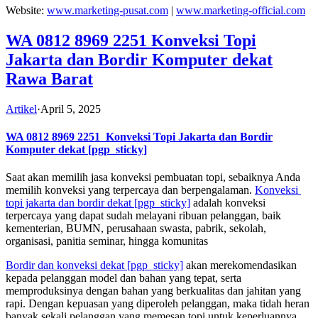
Website:
www.marketing-pusat.com
|
www.marketing-official.com
WA 0812 8969 2251 Konveksi Topi
Jakarta dan Bordir Komputer dekat
Rawa Barat
Artikel
·
April 5, 2025
WA 0812 8969 2251
Konveksi Topi Jakarta dan Bordir
Komputer dekat
[pgp_sticky]
Saat akan memilih jasa konveksi pembuatan topi, sebaiknya Anda
memilih konveksi yang terpercaya dan berpengalaman.
Konveksi
topi jakarta dan bordir dekat
[pgp_sticky]
adalah konveksi
terpercaya yang dapat sudah melayani ribuan pelanggan, baik
kementerian, BUMN, perusahaan swasta, pabrik, sekolah,
organisasi, panitia seminar, hingga komunitas
Bordir dan konveksi dekat
[pgp_sticky]
akan merekomendasikan
kepada pelanggan model dan bahan yang tepat, serta
memproduksinya dengan bahan yang berkualitas dan jahitan yang
rapi. Dengan kepuasan yang diperoleh pelanggan, maka tidah heran
banyak sekali pelanggan yang memesan topi untuk keperluannya