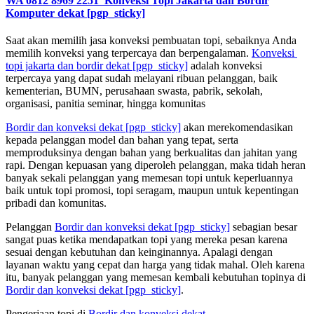
WA 0812 8969 2251
Konveksi Topi Jakarta dan Bordir
Komputer dekat
[pgp_sticky]
Saat akan memilih jasa konveksi pembuatan topi, sebaiknya Anda
memilih konveksi yang terpercaya dan berpengalaman.
Konveksi
topi jakarta dan bordir dekat
[pgp_sticky]
adalah konveksi
terpercaya yang dapat sudah melayani ribuan pelanggan, baik
kementerian, BUMN, perusahaan swasta, pabrik, sekolah,
organisasi, panitia seminar, hingga komunitas
Bordir dan konveksi dekat
[pgp_sticky]
akan merekomendasikan
kepada pelanggan model dan bahan yang tepat, serta
memproduksinya dengan bahan yang berkualitas dan jahitan yang
rapi. Dengan kepuasan yang diperoleh pelanggan, maka tidah heran
banyak sekali pelanggan yang memesan topi untuk keperluannya
baik untuk topi promosi, topi seragam, maupun untuk kepentingan
pribadi dan komunitas.
Pelanggan
Bordir dan konveksi dekat
[pgp_sticky]
sebagian besar
sangat puas ketika mendapatkan topi yang mereka pesan karena
sesuai dengan kebutuhan dan keinginannya. Apalagi dengan
layanan waktu yang cepat dan harga yang tidak mahal. Oleh karena
itu, banyak pelanggan yang memesan kembali kebutuhan topinya di
Bordir dan konveksi dekat
[pgp_sticky]
.
Pengerjaan topi di
Bordir dan konveksi dekat