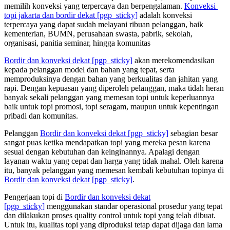
memilih konveksi yang terpercaya dan berpengalaman.
Konveksi
topi jakarta dan bordir dekat
[pgp_sticky]
adalah konveksi
terpercaya yang dapat sudah melayani ribuan pelanggan, baik
kementerian, BUMN, perusahaan swasta, pabrik, sekolah,
organisasi, panitia seminar, hingga komunitas
Bordir dan konveksi dekat
[pgp_sticky]
akan merekomendasikan
kepada pelanggan model dan bahan yang tepat, serta
memproduksinya dengan bahan yang berkualitas dan jahitan yang
rapi. Dengan kepuasan yang diperoleh pelanggan, maka tidah heran
banyak sekali pelanggan yang memesan topi untuk keperluannya
baik untuk topi promosi, topi seragam, maupun untuk kepentingan
pribadi dan komunitas.
Pelanggan
Bordir dan konveksi dekat
[pgp_sticky]
sebagian besar
sangat puas ketika mendapatkan topi yang mereka pesan karena
sesuai dengan kebutuhan dan keinginannya. Apalagi dengan
layanan waktu yang cepat dan harga yang tidak mahal. Oleh karena
itu, banyak pelanggan yang memesan kembali kebutuhan topinya di
Bordir dan konveksi dekat
[pgp_sticky]
.
Pengerjaan topi di
Bordir dan konveksi dekat
[pgp_sticky]
menggunakan standar operasional prosedur yang tepat
dan dilakukan proses quality control untuk topi yang telah dibuat.
Untuk itu, kualitas topi yang diproduksi tetap dapat dijaga dan lama