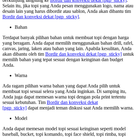
berkunjung langsung ke
Bordir dan konveksi dekat
[pgp_sticky]
.
Selain itu, jika topi yang Anda pesan menggunakan logo, nama atau
desain lain yang harus dibordir atau sablon, Anda akan dibantu tim
Bordir dan konveksi dekat
[pgp_sticky]
.
Bahan
Terdapat banyak pilihan bahan untuk membuat topi dengan harga
yang beragam. Anda dapat memilih menggunakan bahan drill, rafel,
canvas, jaring, laken atau bahan yang lain. Apabila kesulitan, Anda
akan dibantu oleh tim
Bordir dan konveksi dekat
[pgp_sticky]
untuk
memilih bahan yang tepat sesuai dengan keinginan dan budget
Anda.
Warna
Ada ragam pilihan warna bahan yang dapat Anda pilih untuk
membuat topi sesuai selera yang Anda inginkan. Di samping itu,
Anda juga dapat memesan warna topi dengan pola print tertentu
sesuai kebutuhan. Tim
Bordir dan konveksi dekat
[pgp_sticky]
dapat menjadi teman diskusi saat Anda memilih warna.
Model
Anda dapat memesan model topi sesuai keinginan seperti model
baseball, bucket, topi komando, topi face shield, topi rimba, topi