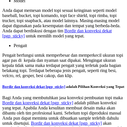
Model
Anda dapat memesan model topi sesuai keinginan seperti model
baseball, bucket, topi komando, topi face shield, topi rimba, topi
trucker, topi snapback, atau model lainnya. Masing-masing model
dapat digunakan pada kesempatan dan tempat yang berbeda-beda.
Anda dapat berdiskusi dengan tim
Bordir dan konveksi dekat
[pgp_sticky]
untuk memilih model yang tepat.
Pengait
Pengait berfungsi untuk memperbesar dan memperkecil ukuran topi
agar pas di kepala dan nyaman saat dipakai. Mengingat ukuran
kepala tidak sama maka terdapat pengait yang terletak pada bagian
belakang topi. Terdapat beberapa jenis pengait, seperti ring besi,
velcro, rel, gesper, besi cakop, dan klip.
Bordir dan konveksi dekat
[pgp_sticky]
adalah Pilihan Konveksi yang Tepat
Bagi Anda yang membutuhkan jasa konveksi pembuatan topi maka
Bordir dan konveksi dekat
[pgp_sticky]
adalah pilihan konveksi
yang tepat. Apabila Anda kesulitan membuat desain maka akan
dibantu oleh tim profesional kami. Sebelum topi diproduksi massal
Anda pun dapat meminta untuk dibuatkan sample terlebih dahulu
untuk disetujui.
Bordir dan konveksi dekat
[pgp_sticky]
akan