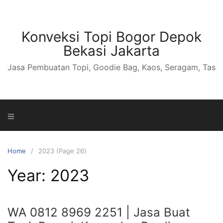
S
k
i
Konveksi Topi Bogor Depok
p
Bekasi Jakarta
t
Jasa Pembuatan Topi, Goodie Bag, Kaos, Seragam, Tas
o
c
o
n
t
e
n
Home
2023 (Page 26)
t
Year: 2023
WA 0812 8969 2251 | Jasa Buat